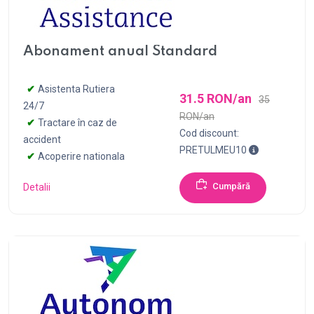
Abonament anual Standard
Asistenta Rutiera
31.5 RON/an
35
24/7
RON/an
Tractare în caz de
Cod discount:
accident
Pentru achizi
PRETULMEU10
Acoperire nationala
Cumpără
Detalii