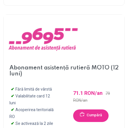
Abonament asistență rutieră MOTO (12
luni)
Fără limită de vârstă
71.1 RON/an
79
Valabilitate card 12
RON/an
luni
Acoperirea teritorială
Cumpără
RO
Se activează la 2 zile