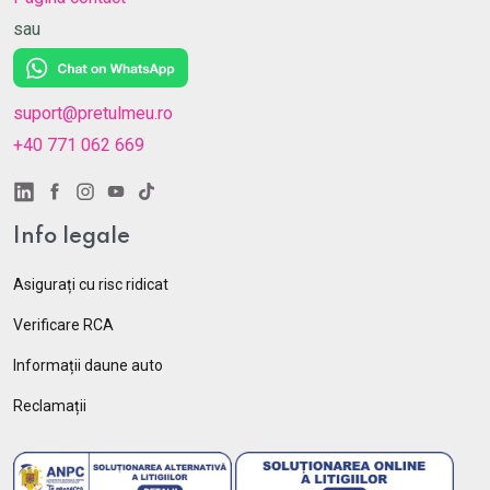
sau
suport@pretulmeu.ro
+40 771 062 669
Info legale
Asigurați cu risc ridicat
Verificare RCA
Informații daune auto
Reclamații