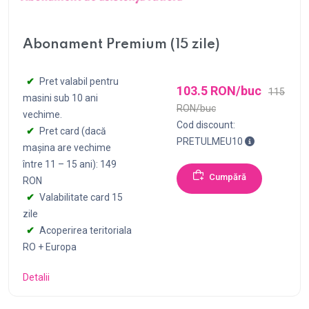
Abonament Premium (15 zile)
Pret valabil pentru
103.5 RON/buc
115
masini sub 10 ani
RON/buc
vechime.
Cod discount:
Pret card (dacă
Pentru achizi
PRETULMEU10
mașina are vechime
între 11 – 15 ani): 149
Cumpără
RON
Valabilitate card 15
zile
Acoperirea teritoriala
RO + Europa
Detalii