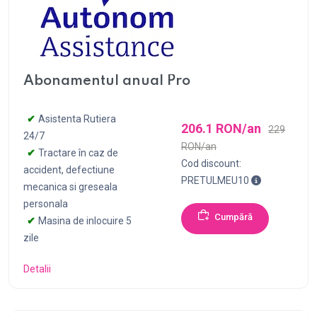
Abonamentul anual Pro
Asistenta Rutiera
206.1 RON/an
229
24/7
RON/an
Tractare în caz de
Cod discount:
accident, defectiune
Pentru achizi
PRETULMEU10
mecanica si greseala
personala
Cumpără
Masina de inlocuire 5
zile
Detalii