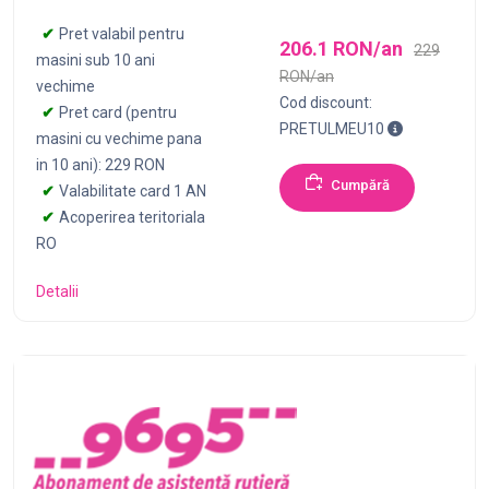
Pret valabil pentru
206.1 RON/an
229
masini sub 10 ani
RON/an
vechime
Cod discount:
Pret card (pentru
Pentru achizi
PRETULMEU10
masini cu vechime pana
in 10 ani): 229 RON
Cumpără
Valabilitate card 1 AN
Acoperirea teritoriala
RO
Detalii