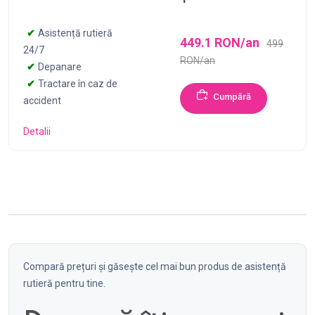
Asistență rutieră
449.1 RON/an
499
24/7
RON/an
Depanare
Tractare în caz de
Cumpără
accident
Detalii
Compară prețuri și găsește cel mai bun produs de asistență
rutieră pentru tine.