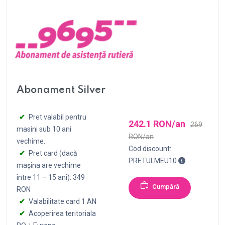
Abonament Silver
Pret valabil pentru
242.1 RON/an
269
masini sub 10 ani
RON/an
vechime.
Cod discount:
Pret card (dacă
Pentru achizi
PRETULMEU10
mașina are vechime
între 11 – 15 ani): 349
Cumpără
RON
Valabilitate card 1 AN
Acoperirea teritoriala