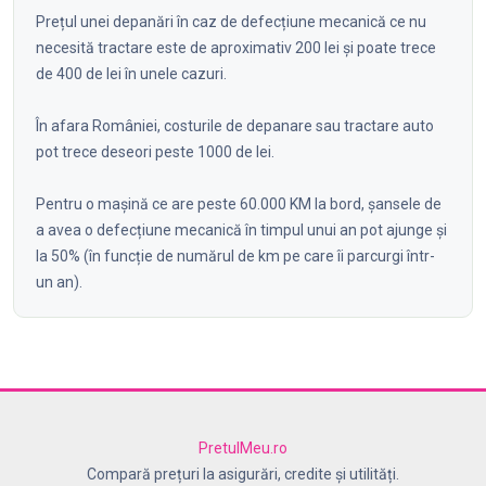
Prețul unei depanări în caz de defecțiune mecanică ce nu
necesită tractare este de aproximativ 200 lei și poate trece
de 400 de lei în unele cazuri.
Î
n afara României, costurile de depanare sau tractare auto
pot trece deseori peste 1000 de lei.
Pentru o mașină ce are peste 60.000 KM la bord, șansele de
a avea o defecțiune mecanică în timpul unui an pot ajunge și
la 50% (în funcție de numărul de km pe care îi parcurgi într-
un an).
PretulMeu.ro
Compară prețuri la asigurări, credite și utilități.