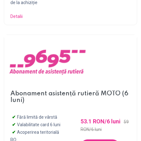
de la achiziție
Detalii
Abonament asistență rutieră MOTO (6
luni)
Fără limită de vârstă
53.1 RON/6 luni
59
Valabilitate card 6 luni
RON/6 luni
Acoperirea teritorială
RO