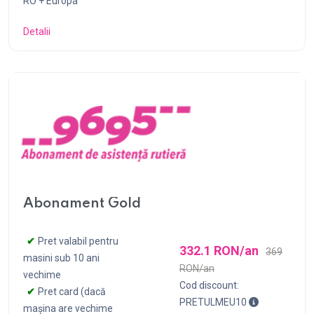
RO + Europa
Detalii
Abonament Gold
Pret valabil pentru
332.1 RON/an
369
masini sub 10 ani
RON/an
vechime
Cod discount:
Pret card (dacă
Pentru achizi
PRETULMEU10
mașina are vechime