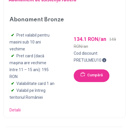
Abonament Bronze
Pret valabil pentru
134.1 RON/an
149
masini sub 10 ani
RON/an
vechime
Cod discount:
Pret card (dacă
Pentru achizi
PRETULMEU10
mașina are vechime
între 11 – 15 ani): 195
Cumpără
RON
Valabilitate card 1 an
Valabil pe întreg
teritoriul României
Detalii