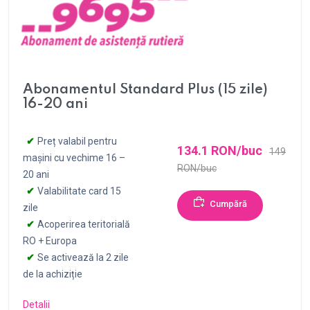
Abonamentul Standard Plus (15 zile)
16-20 ani
Preț valabil pentru
134.1 RON/buc
149
mașini cu vechime 16 –
RON/buc
20 ani
Valabilitate card 15
Cumpără
zile
Acoperirea teritorială
RO + Europa
Se activează la 2 zile
de la achiziție
Detalii