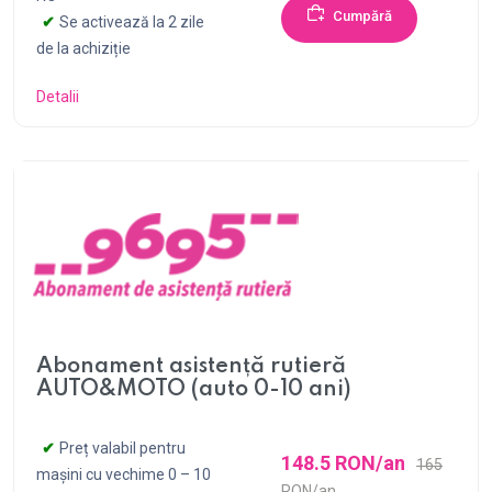
Cumpără
Se activează la 2 zile
de la achiziție
Detalii
Abonament asistență rutieră
AUTO&MOTO (auto 0-10 ani)
Preț valabil pentru
148.5 RON/an
165
mașini cu vechime 0 – 10
RON/an