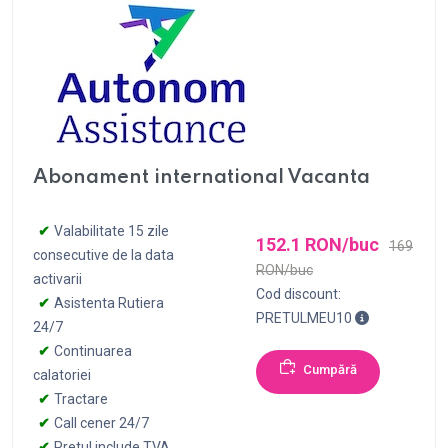
Abonament international Vacanta
Valabilitate 15 zile
152.1 RON/buc
169
consecutive de la data
RON/buc
activarii
Cod discount:
Asistenta Rutiera
Pentru achizi
PRETULMEU10
24/7
Continuarea
Cumpără
calatoriei
Tractare
Call cener 24/7
Pretul include TVA