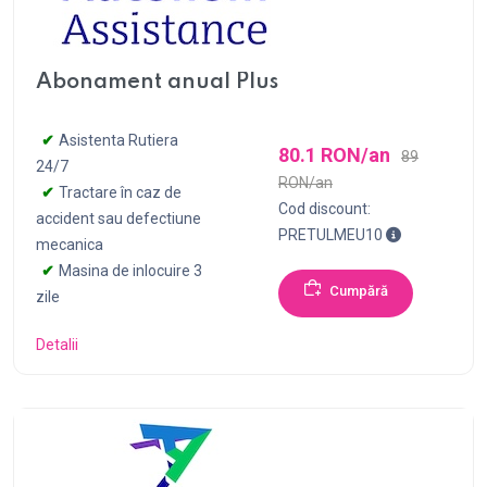
Abonament anual Plus
Asistenta Rutiera
80.1 RON/an
89
24/7
RON/an
Tractare în caz de
Cod discount:
accident sau defectiune
Pentru achizi
PRETULMEU10
mecanica
Masina de inlocuire 3
Cumpără
zile
Detalii