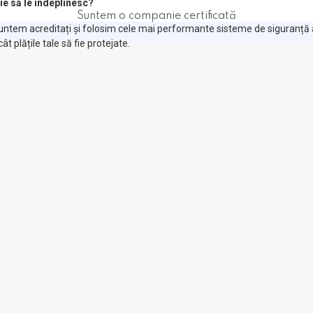
ie să le îndeplinesc?
Suntem o companie certificată
 Suntem acreditați și folosim cele mai performante sisteme de siguranță 
cât plățile tale să fie protejate.