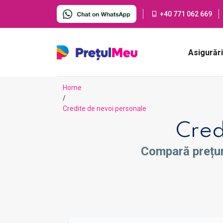
+40 771 062 669
Asigurăr
Home
/
Credite de nevoi personale
Cred
Compară prețuri