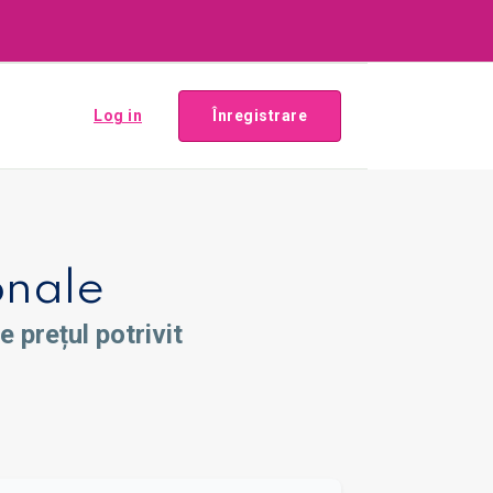
Log in
Înregistrare
onale
 prețul potrivit