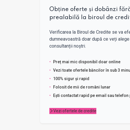
Obține oferte și dobânzi fără
prealabilă la biroul de credi
Verificarea la Biroul de Credite se va ef
dumneavoastră doar după ce veți alege 
consultanții noștri.
•
Preț mai mic disponibil doar online
•
Vezi toate ofertele băncilor în sub 3 min
•
100% sigur și rapid
•
Folosit de mii de români lunar
•
Ești contactat rapid pe email sau telefon
Vezi ofertele de credite