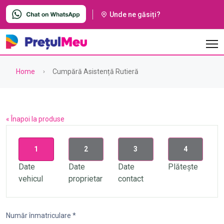
Unde ne găsiți?
Home
Cumpără Asistență Rutieră
« Înapoi la produse
1
2
3
4
Date
Date
Date
Plătește
vehicul
proprietar
contact
Număr înmatriculare *