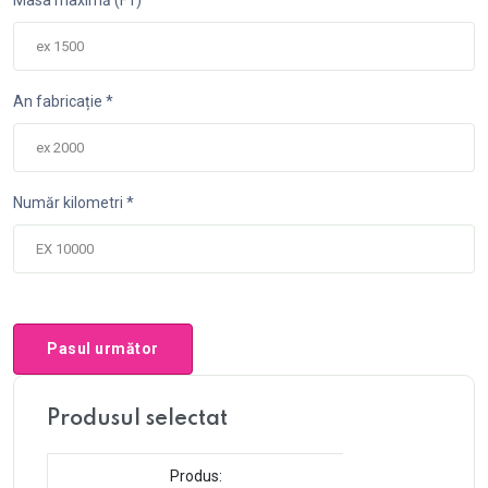
Masa maximă (F1) *
An fabricație *
Număr kilometri *
Pasul următor
Produsul selectat
Produs: