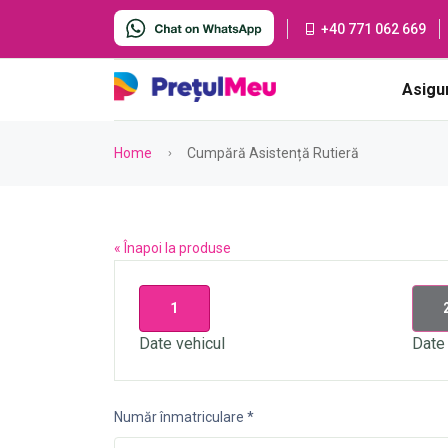
+40 771 062 669
Asigu
Home
Cumpără Asistență Rutieră
« Înapoi la produse
1
Date vehicul
Date 
Număr înmatriculare *