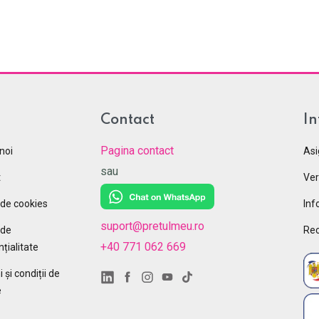
Contact
In
Pagina contact
noi
Asi
sau
t
Ver
 de cookies
Inf
suport@pretulmeu.ro
 de
Rec
+40 771 062 669
țialitate
și condiții de
e