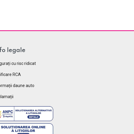
fo legale
gurați cu risc ridicat
ificare RCA
ormații daune auto
lamații