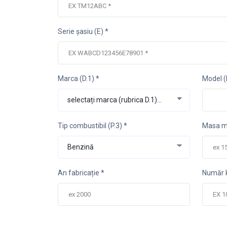
Serie șasiu (E) *
Marca (D.1) *
Model (
Tip combustibil (P.3) *
Masa m
An fabricație *
Număr k