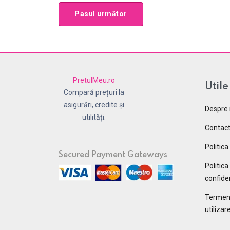
Pasul următor
PretulMeu.ro
Utile
Compară prețuri la
asigurări, credite și
Despre 
utilități.
Contac
Politica
Secured Payment Gateways
Politica
confiden
Termeni 
utilizar