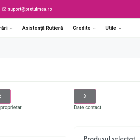
suport@pretulmeu.ro
rări
Asistență Rutieră
Credite
Utile
2
3
proprietar
Date contact
Produsul selectat