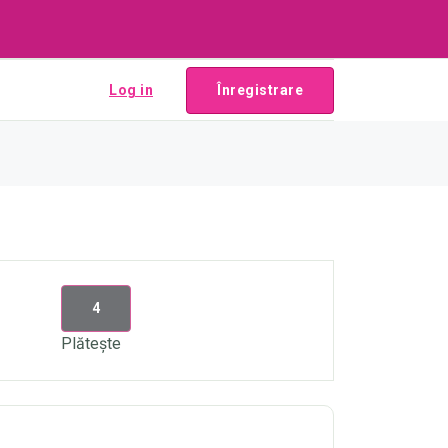
Log in
Înregistrare
4
Plătește