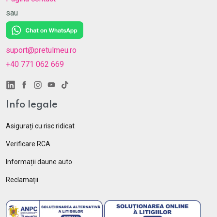
sau
suport@pretulmeu.ro
+40 771 062 669
Info legale
Asigurați cu risc ridicat
Verificare RCA
Informații daune auto
Reclamații