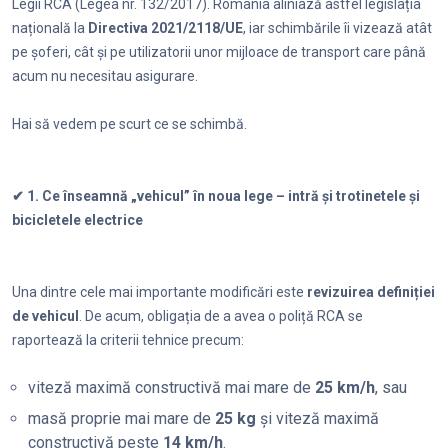
Legii RCA (Legea nr. 132/2017). România aliniază astfel legislația
națională la
Directiva 2021/2118/UE
, iar schimbările îi vizează atât
pe șoferi, cât și pe utilizatorii unor mijloace de transport care până
acum nu necesitau asigurare.
Hai să vedem pe scurt ce se schimbă.
✔ 1. Ce înseamnă „vehicul” în noua lege – intră și trotinetele și
bicicletele electrice
Una dintre cele mai importante modificări este
revizuirea definiției
de vehicul
. De acum, obligația de a avea o poliță RCA se
raportează la criterii tehnice precum:
viteză maximă constructivă mai mare de
25 km/h
, sau
masă proprie mai mare de
25 kg
și viteză maximă
constructivă peste
14 km/h
.