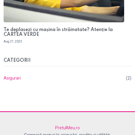
Te deplasezi cu mașina în străinatate? Atenție la
CARTEA VERDE
Aug 27, 2023
CATEGORII
Asigurari
(2)
PretulMeu.ro
Compară prețuri la asigurări, credite și utilități.