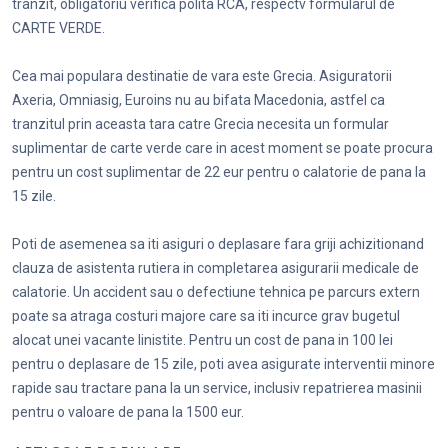
tranzit, obligatoriu verifica polita RCA, respectv formularul de
CARTE VERDE.
Cea mai populara destinatie de vara este Grecia. Asiguratorii
Axeria, Omniasig, Euroins nu au bifata Macedonia, astfel ca
tranzitul prin aceasta tara catre Grecia necesita un formular
suplimentar de carte verde care in acest moment se poate procura
pentru un cost suplimentar de 22 eur pentru o calatorie de pana la
15 zile.
Poti de asemenea sa iti asiguri o deplasare fara griji achizitionand
clauza de asistenta rutiera in completarea asigurarii medicale de
calatorie. Un accident sau o defectiune tehnica pe parcurs extern
poate sa atraga costuri majore care sa iti incurce grav bugetul
alocat unei vacante linistite. Pentru un cost de pana in 100 lei
pentru o deplasare de 15 zile, poti avea asigurate interventii minore
rapide sau tractare pana la un service, inclusiv repatrierea masinii
pentru o valoare de pana la 1500 eur.