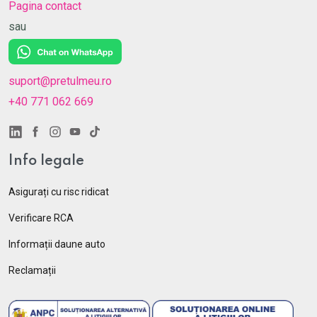
Pagina contact
sau
suport@pretulmeu.ro
+40 771 062 669
Info legale
Asigurați cu risc ridicat
Verificare RCA
Informații daune auto
Reclamații