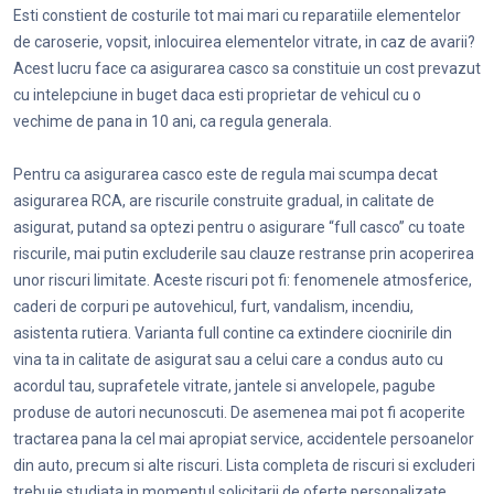
Esti constient de costurile tot mai mari cu reparatiile elementelor
de caroserie, vopsit, inlocuirea elementelor vitrate, in caz de avarii?
Acest lucru face ca asigurarea casco sa constituie un cost prevazut
cu intelepciune in buget daca esti proprietar de vehicul cu o
vechime de pana in 10 ani, ca regula generala.
Pentru ca asigurarea casco este de regula mai scumpa decat
asigurarea RCA, are riscurile construite gradual, in calitate de
asigurat, putand sa optezi pentru o asigurare “full casco” cu toate
riscurile, mai putin excluderile sau clauze restranse prin acoperirea
unor riscuri limitate. Aceste riscuri pot fi: fenomenele atmosferice,
caderi de corpuri pe autovehicul, furt, vandalism, incendiu,
asistenta rutiera. Varianta full contine ca extindere ciocnirile din
vina ta in calitate de asigurat sau a celui care a condus auto cu
acordul tau, suprafetele vitrate, jantele si anvelopele, pagube
produse de autori necunoscuti. De asemenea mai pot fi acoperite
tractarea pana la cel mai apropiat service, accidentele persoanelor
din auto, precum si alte riscuri. Lista completa de riscuri si excluderi
trebuie studiata in momentul solicitarii de oferte personalizate.