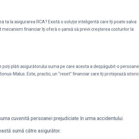
a ta la asigurarea RCA? Există o soluție inteligentă care îți poate salva
t mecanism financiar îți oferă o şansă să previi creşterea costurilor la
poți plăti asigurătorului suma pe care acesta a despăgubit-o persoane
us-Malus. Este, practic, un "reset" financiar care îţi protejează istoric
suma cuvenită persoanei prejudiciate în urma accidentului.
eastă sumă către asigurător.