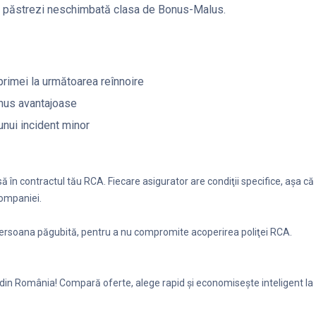
îţi păstrezi neschimbată clasa de Bonus-Malus.
 primei la următoarea reînnoire
onus avantajoase
unui incident minor
 în contractul tău RCA. Fiecare asigurator are condiţii specifice, aşa că
companiei.
 persoana păgubită, pentru a nu compromite acoperirea poliţei RCA.
din România! Compară oferte, alege rapid şi economiseşte inteligent la