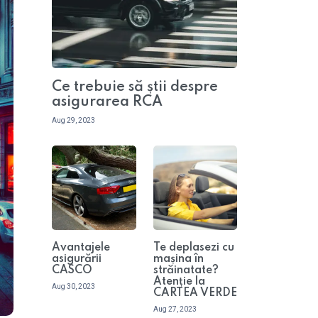
Ce trebuie să știi despre
asigurarea RCA
Aug 29, 2023
Avantajele
Te deplasezi cu
asigurării
mașina în
CASCO
străinatate?
Atenție la
Aug 30, 2023
CARTEA VERDE
Aug 27, 2023