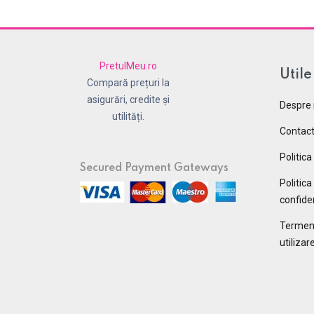
PretulMeu.ro
Utile
Compară prețuri la
asigurări, credite și
Despre 
utilități.
Contac
Politica
Secured Payment Gateways
Politica
confiden
Termeni 
utilizar