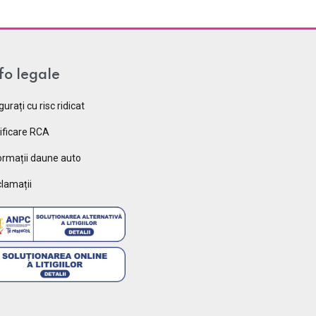
fo legale
gurați cu risc ridicat
ificare RCA
ormații daune auto
lamații