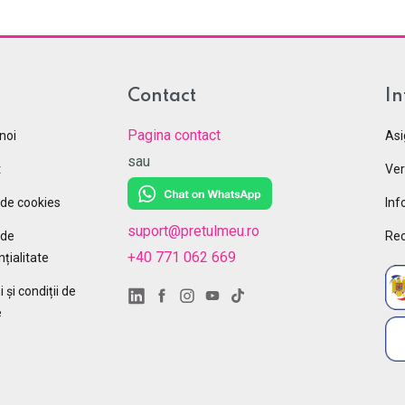
Contact
In
Pagina contact
noi
Asi
sau
t
Ver
 de cookies
Inf
suport@pretulmeu.ro
 de
Rec
+40 771 062 669
țialitate
și condiții de
e