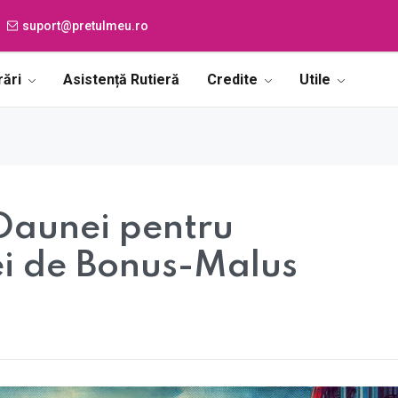
suport@pretulmeu.ro
rări
Asistență Rutieră
Credite
Utile
aunei pentru
ei de Bonus-Malus