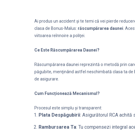
Ai produs un accident și te temi că vei pierde reducere
clasa de Bonus-Malus:
răscumpărarea daunei
. Aces
viitoarea reînnoire a poliţei.
Ce Este Răscumpărarea Daunei?
Răscumpărarea daunei reprezintă o metodă prin care 
păgubite, menţinând astfel neschimbată clasa ta de Bon
de asigurare.
Cum Funcționează Mecanismul?
Procesul este simplu şi transparent:
Plata Despăgubirii
: Asigurătorul RCA achită 
Rambursarea Ta
: Tu compensezi integral ac