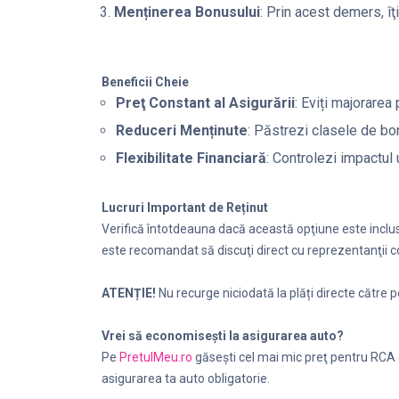
Menținerea Bonusului
: Prin acest demers, 
Beneficii Cheie
Preţ Constant al Asigurării
: Eviți majorarea
Reduceri Menținute
: Păstrezi clasele de b
Flexibilitate Financiară
: Controlezi impactul 
Lucruri Important de Reținut
Verifică întotdeauna dacă această opţiune este inclusă
este recomandat să discuţi direct cu reprezentanţii 
ATENȚIE!
Nu recurge niciodată la plăți directe către
Vrei să economiseşti la asigurarea auto?
Pe
PretulMeu.ro
găseşti cel mai mic preţ pentru RCA 
asigurarea ta auto obligatorie.