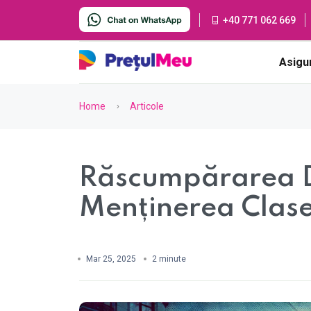
+40 771 062 669
Asigu
Home
Articole
Răscumpărarea D
Menținerea Clas
Mar 25, 2025
2 minute